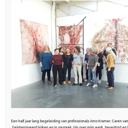
Een half jaar lang begeleiding van professionals Arno Kramer, Caren v
Geïntensiveerd kijken en in gesprek zijn over mijn werk, bevestigd e