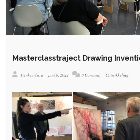
Masterclasstraject Drawing Inven
Tienkezijlstra
juni 6, 2022
0 Comment
Ontwikkeling